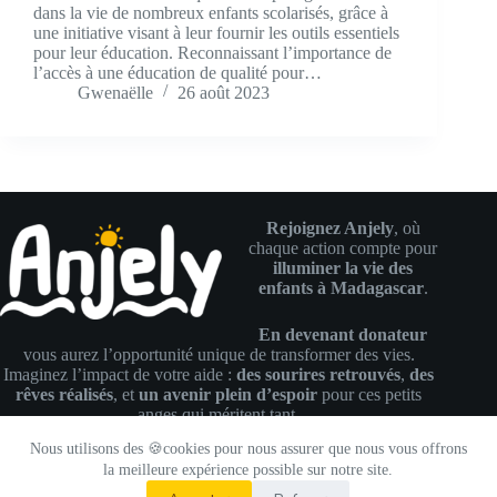
dans la vie de nombreux enfants scolarisés, grâce à
une initiative visant à leur fournir les outils essentiels
pour leur éducation. Reconnaissant l’importance de
l’accès à une éducation de qualité pour…
Gwenaëlle
26 août 2023
Rejoignez Anjely
, où
chaque action compte pour
illuminer la vie des
enfants à Madagascar
.
En devenant donateur
vous aurez l’opportunité unique de transformer des vies.
Imaginez l’impact de votre aide :
des sourires retrouvés
,
des
rêves réalisés
, et
un avenir plein d’espoir
pour ces petits
anges qui méritent tant.
© 2026 Association Anjely
Nous utilisons des 🍪cookies pour nous assurer que nous vous offrons
la meilleure expérience possible sur notre site.