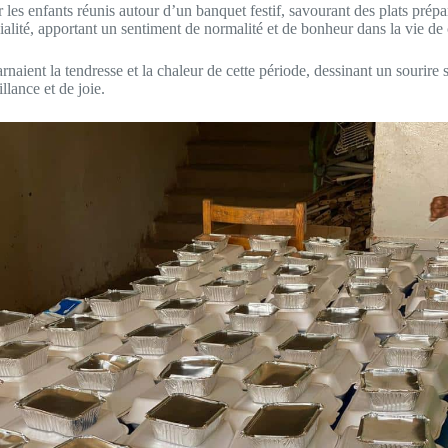
s enfants réunis autour d’un banquet festif, savourant des plats préparé
ivialité, apportant un sentiment de normalité et de bonheur dans la vie de 
carnaient la tendresse et la chaleur de cette période, dessinant un sourir
llance et de joie.